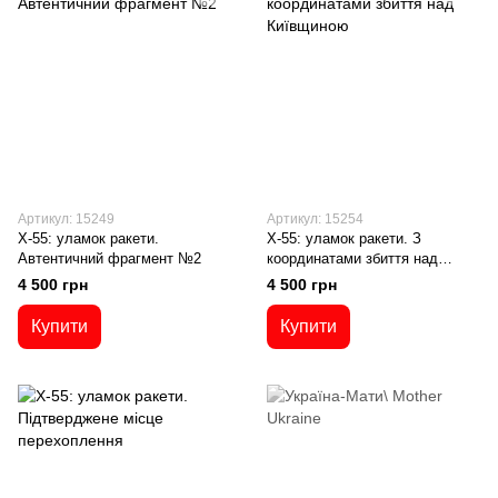
Артикул: 15249
Артикул: 15254
Х-55: уламок ракети.
Х-55: уламок ракети. З
Автентичний фрагмент №2
координатами збиття над
Київщиною
4 500 грн
4 500 грн
Купити
Купити