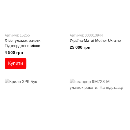
Артикул: 15255
Артикул: 000013944
Х-55: уламок ракети.
Україна-Мати\ Mother Ukraine
Підтверджене місце
25 000 грн
перехоплення
4 500 грн
Купити