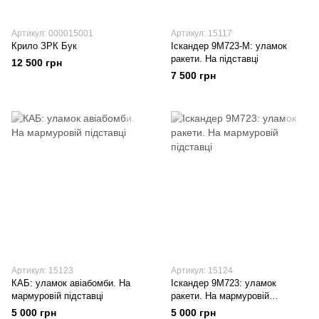
Артикул: 000015001
Артикул: 15117
Крило ЗРК Бук
Іскандер 9М723-М: уламок
ракети. На підставці
12 500 грн
7 500 грн
Артикул: 15123
Артикул: 15124
КАБ: уламок авіабомби. На
Іскандер 9М723: уламок
мармуровій підставці
ракети. На мармуровій
підставці
5 000 грн
5 000 грн