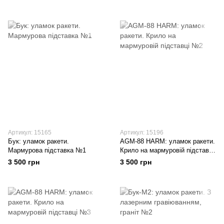
Артикул: 15165
Артикул: 15196
Бук: уламок ракети.
AGM-88 HARM: уламок ракети.
Мармурова підставка №1
Крило на мармуровій підставці
№2
3 500 грн
3 500 грн