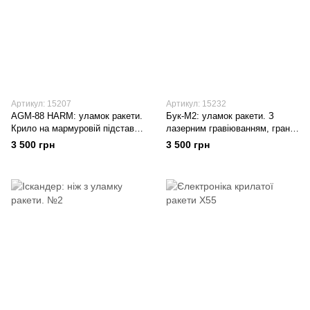
Артикул: 15207
Артикул: 15232
AGM-88 HARM: уламок ракети.
Бук-М2: уламок ракети. З
Крило на мармуровій підставці
лазерним гравіюванням, граніт
№3
№2
3 500 грн
3 500 грн