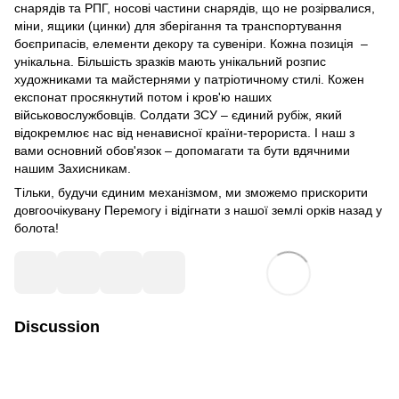
снарядів та РПГ, носові частини снарядів, що не розірвалися,
міни, ящики (цинки) для зберігання та транспортування
боєприпасів, елементи декору та сувеніри. Кожна позиція –
унікальна. Більшість зразків мають унікальний розпис
художниками та майстернями у патріотичному стилі. Кожен
експонат просякнутий потом і кров'ю наших
військовослужбовців. Солдати ЗСУ – єдиний рубіж, який
відокремлює нас від ненависної країни-терориста. І наш з
вами основний обов'язок – допомагати та бути вдячними
нашим Захисникам.
Тільки, будучи єдиним механізмом, ми зможемо прискорити
довгоочікувану Перемогу і відігнати з нашої землі орків назад у
болота!
Discussion