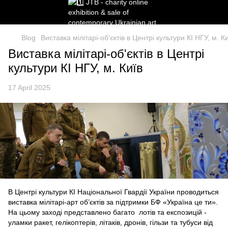
Blog
Виставка мілітарі-об'єктів в Центрі культури КІ НГУ, м. К
Виставка мілітарі-об'єктів в Центрі
культури КІ НГУ, м. Київ
17 April 2025
В Центрі культури КІ Національної Гвардії України проводиться
виставка мілітарі-арт об’єктів за підтримки БФ «Україна це ти».
На цьому заході представлено багато лотів та експозицій -
уламки ракет, гелікоптерів, літаків, дронів, гільзи та тубуси від