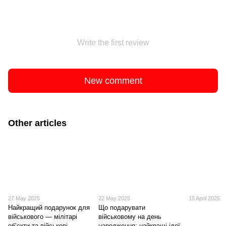
Write the first review
New comment
Other articles
27 May 2025
22 May 2025
15 April 2025
Найкращий подарунок для
Що подарувати
військового — мілітарі
військовому на день
об’єкти та військові
народження: найкращі ідеї