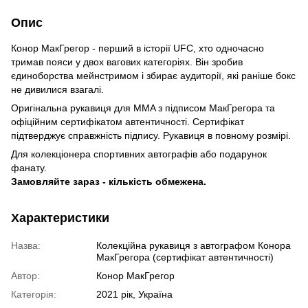
Опис
Конор МакГрегор - перший в історії UFC, хто одночасно
тримав пояси у двох вагових категоріях. Він зробив
єдиноборства мейнстримом і збирає аудиторії, які раніше бокс
не дивилися взагалі.
Оригінальна рукавиця для MMA з підписом МакГрегора та
офіційним сертифікатом автентичності. Сертифікат
підтверджує справжність підпису. Рукавиця в повному розмірі.
Для колекціонера спортивних автографів або подарунок
фанату.
Замовляйте зараз - кількість обмежена.
Характеристики
Назва:
Колекційна рукавиця з автографом Конора
МакГрегора (сертифікат автентичності)
Автор:
Конор МакГрегор
Категорія:
2021 рік, Україна