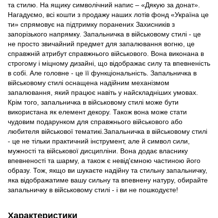
та стилю. На ящику символічний напис – «Дякую за донат».
Нагадуємо, всі кошти з продажу наших лотів фонд «Україна це
ти» спрямовує на підтримку поранених Захисників з
запорізького напрямку. Запальничка в військовому стилі - це
не просто звичайний предмет для запалювання вогню, це
справжній атрибут справжнього військового. Вона виконана в
строгому і міцному дизайні, що відображає силу та впевненість
в собі. Але головне - це її функціональність. Запальничка в
військовому стилі оснащена надійним механізмом
запалювання, який працює навіть у найскладніших умовах.
Крім того, запальничка в військовому стилі може бути
використана як елемент декору. Також вона може стати
чудовим подарунком для справжнього військового або
любителя військової тематикі.Запальничка в військовому стилі
- це не тільки практичний інструмент, але й символ сили,
мужності та військової дисципліни. Вона додає власнику
впевненості та шарму, а також є невід'ємною частиною його
образу. Тож, якщо ви шукаєте надійну та стильну запальничку,
яка відображатиме вашу сильну та впевнену натуру, обирайте
запальничку в військовому стилі - і ви не пошкодуєте!
Характеристики