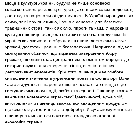
місце в культурі України, будучи не лише основною
сільськогосподарською культурою, але й символом родючості,
достатку та національної ідентичності. В Україні вирощують як
озиму, так і яру пшеницю, і вона є основою для багатьох
традиційних страв, таких як хліб, пироги та каші. У народній
культурі пшениця асоціюється з життям і благополуччям. В
українських звичаях та обрядах пшениця часто символізує
урожай, достаток і родинне благополуччя. Наприклад, під час
святкування обжинок, що відзначає завершення збору
врожаю, пшениця стає центральним елементом обрядів, де її
використовують для створення вінків, снопів та інших
декоративних елементів. Крім того, пшениця має глибоке
символічне значення в українській поезії та фольклорі. Вона
часто згадується в народних піснях, казках та легендах, де
виступає символом надії, любові та єдності. Пшениця також є
важливим елементом української ідентичності, адже хліб,
виготовлений з пшениці, вважається священним продуктом,
що символізує гостинність та добробут. У сучасному контексті
пшениця залишається важливою складовою аграрної
економіки України.