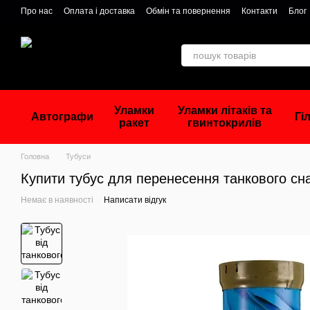
Перейти до основного контенту
Про нас
Оплата і доставка
Обмін та повернення
Контакти
Блог
Уламки
Уламки літаків та
Автографи
Гі
ракет
гвинтокрилів
Головна
Тубуси
Купити тубус для перенесення танкового сн
Немає в наявності
Написати відгук