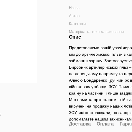
Назва:
Автор:
Категорія:
Матеріал та техніка виконання:
Опис
Представляємо вашій увазі черго
мм до артилерійської гільзи з ка
займання заряду. Застосовується
Виробник артилерійських гільз –
на донецькому напрямку та пе
Аліною Бондаренко (ручний роз
військовослужбовця ЗСУ. Почина
країну на частини, і лише завд
Між нами та оркостаном - військ
виручені на продажу наших лоті
ЗСУ, які постраждали, на запор
ю
допомагаєте нашим захисникам
Доставка
Оплата
Гара