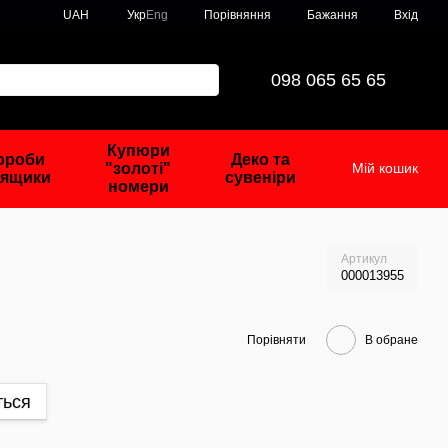
Порівняння
UAH
Укр
Eng
Бажання
Вхід
098 065 65 65
Купюри
ороби
Деко та
"золоті"
Мій кошик
 ящики
сувеніри
номери
Артикул
000013955
Порівняти
В обране
ться