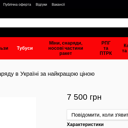
Публічна оферта
Відгуки
Вакансії
Міни, снаряди,
РПГ
К
льзи
Тубуси
носові частини
та
та
ракет
ПТРК
аряду в Україні за найкращою ціною
7 500 грн
Повідомити, коли з'яви
Характеристики