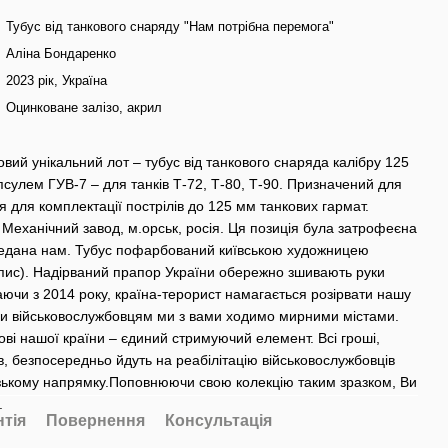
Тубус від танкового снаряду "Нам потрібна перемога"
Аліна Бондаренко
2023 рік, Україна
Оцинковане залізо, акрил
вий унікальний лот – тубус від танкового снаряда калібру 125
псулем ГУВ-7 – для танків Т-72, ​​Т-80, Т-90. Призначений для
 для комплектації пострілів до 125 мм танкових гармат.
 Механічний завод, м.орськ, росія. Ця позиція була затрофеєна
редана нам. Тубус пофарбований київською художницею
пис). Надірваний прапор України обережно зшивають руки
ючи з 2014 року, країна-терорист намагається розірвати нашу
яки військовослужбовцям ми з вами ходимо мирними містами.
ові нашої країни – єдиний стримуючий елемент. Всі гроші,
в, безпосередньо йдуть на реабілітацію військовослужбовців
ізькому напрямку.Поповнюючи свою колекцію таким зразком, Ви
.
нтія
Повернення
Консультація