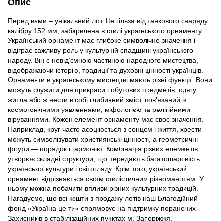
Опис
Перед вами – унікальний лот. Це гільза від танкового снаряду
калібру 152 мм, забарвлена в стилі українського орнаменту.
Український орнамент має глибоке символічне значення і
відіграє важливу роль у культурній спадщині українського
народу. Він є невід’ємною частиною народного мистецтва,
відображаючи історію, традиції та духовні цінності українців.
Орнаменти в українському мистецтві мають різні функції. Вони
можуть служити для прикраси побутових предметів, одягу,
житла або ж нести в собі глибинний зміст, пов’язаний із
космогонічними уявленнями, міфологією та релігійними
віруваннями. Кожен елемент орнаменту має своє значення.
Наприклад, круг часто асоціюється з сонцем і життя, хрести
можуть символізувати християнські цінності, а геометричні
фігури — порядок і гармонію. Комбінація різних елементів
утворює складні структури, що передають багатошаровість
української культури і світогляду. Крім того, український
орнамент відрізняється своїм стилістичним різноманіттям. У
ньому можна побачити впливи різних культурних традицій.
Нагадуємо, що всі кошти з продажу лотів наш Благодійний
фонд «Україна це ти» спрямовує на підтримку поранених
Захисників в стабілізаційних пунктах м. Запоріжжя.