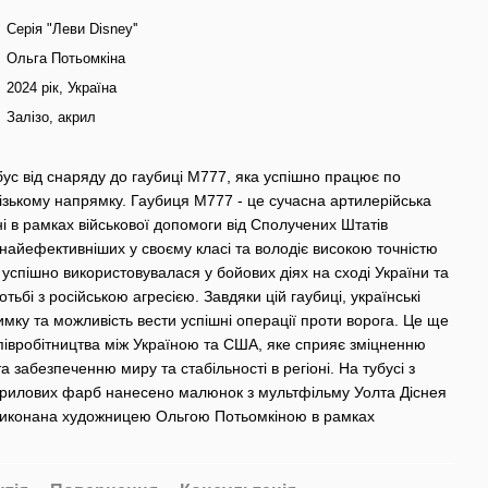
Серія "Леви Disney''
Ольга Потьомкіна
2024 рік, Україна
Залізо, акрил
бус від снаряду до гаубиці М777, яка успішно працює по
ізькому напрямку. Гаубиця М777 - це сучасна артилерійська
і в рамках військової допомоги від Сполучених Штатів
 найефективніших у своєму класі та володіє високою точністю
 успішно використовувалася у бойових діях на сході України та
ьбі з російською агресією. Завдяки цій гаубиці, українські
имку та можливість вести успішні операції проти ворога. Це ще
співробітництва між Україною та США, яке сприяє зміцненню
 забезпеченню миру та стабільності в регіоні. На тубусі з
крилових фарб нанесено малюнок з мультфільму Уолта Діснея
виконана художницею Ольгою Потьомкіною в рамках