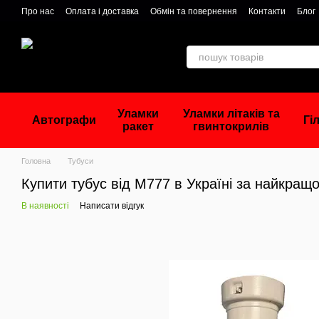
Перейти до основного контенту
Про нас
Оплата і доставка
Обмін та повернення
Контакти
Блог
Уламки
Уламки літаків та
Автографи
Гі
ракет
гвинтокрилів
Головна
Тубуси
Купити тубус від М777 в Україні за найкращ
В наявності
Написати відгук