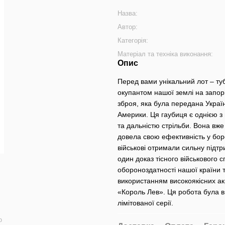
Назва:
Автор:
Категорія:
Матеріал та техніка виконання:
Опис
Перед вами унікальний лот – ту
окупантом нашої землі на запор
зброя, яка була передана Україн
Америки. Ця гаубиця є однією з
та дальністю стрільби. Вона вже
довела свою ефективність у борот
військові отримали сильну підтр
один доказ тісного військового 
обороноздатності нашої країни та
використанням високоякісних а
«Король Лев». Ця робота була 
лімітованої серії.
ю