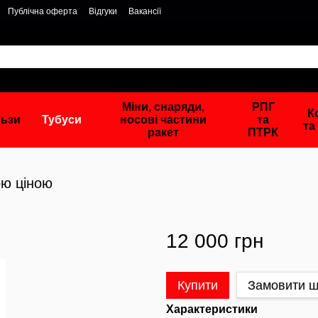
Публічна оферта
Відгуки
Вакансії
Міни, снаряди,
РПГ
К
льзи
Тубуси
носові частини
та
та
ракет
ПТРК
ою ціною
12 000 грн
Купити
Замовити 
Характеристики