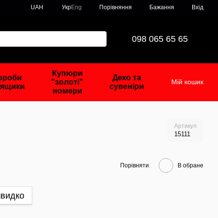
Порівняння
UAH
Укр
Eng
Бажання
Вхід
098 065 65 65
Купюри
ороби
Деко та
"золоті"
Мій кошик
 ящики
сувеніри
номери
Артикул
15111
Порівняти
В обране
швидко