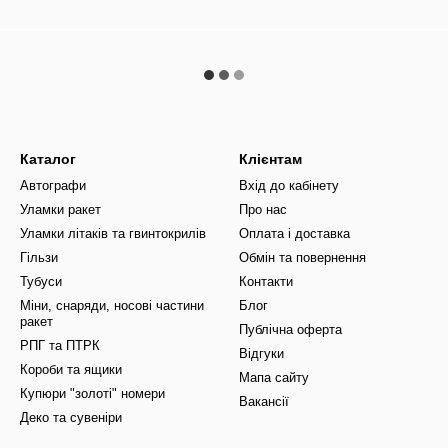
Каталог
Клієнтам
Автографи
Вхід до кабінету
Уламки ракет
Про нас
Уламки літаків та гвинтокрилів
Оплата і доставка
Гільзи
Обмін та повернення
Тубуси
Контакти
Міни, снаряди, носові частини
Блог
ракет
Публічна оферта
РПГ та ПТРК
Відгуки
Короби та ящики
Мапа сайту
Купюри "золоті" номери
Вакансії
Деко та сувеніри