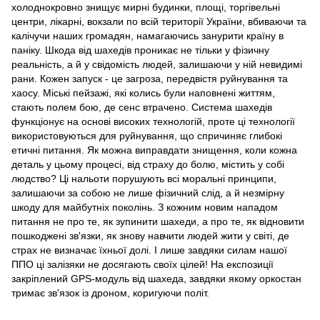
холоднокровно знищує мирні будинки, площі, торгівельні
центри, лікарні, вокзали по всій території України, вбиваючи та
калічучи наших громадян, намагаючись занурити країну в
паніку. Шкода від шахедів проникає не тільки у фізичну
реальність, а й у свідомість людей, залишаючи у ній невидимі
рани. Кожен запуск - це загроза, передвістя руйнування та
хаосу. Міські пейзажі, які колись були наповнені життям,
стають полем бою, де сенс втрачено. Система шахедів
функціонує на основі високих технологій, проте ці технології
використовуються для руйнування, що спричиняє глибокі
етичні питання. Як можна виправдати знищення, коли кожна
деталь у цьому процесі, від страху до болю, містить у собі
людство? Ці нальоти порушують всі моральні принципи,
залишаючи за собою не лише фізичний слід, а й незмірну
шкоду для майбутніх поколінь. З кожним новим нападом
питання не про те, як зупинити шахеди, а про те, як відновити
пошкоджені зв'язки, як знову навчити людей жити у світі, де
страх не визначає їхньої долі. І лише завдяки силам нашої
ППО ці залізяки не досягають своїх цілей! На експозиції
закріплений GPS-модуль від шахеда, завдяки якому оркостан
тримає зв'язок із дроном, коригуючи політ.