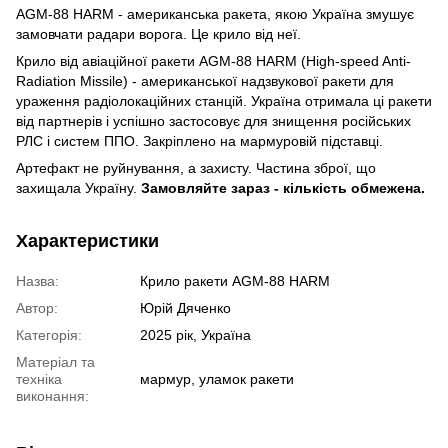
AGM-88 HARM - американська ракета, якою Україна змушує
замовчати радари ворога. Це крило від неї.
Крило від авіаційної ракети AGM-88 HARM (High-speed Anti-
Radiation Missile) - американської надзвукової ракети для
ураження радіолокаційних станцій. Україна отримала ці ракети
від партнерів і успішно застосовує для знищення російських
РЛС і систем ППО. Закріплено на мармуровій підставці.
Артефакт не руйнування, а захисту. Частина зброї, що
захищала Україну.
Замовляйте зараз - кількість обмежена.
Характеристики
Назва:
Крило ракети AGM-88 HARM
Автор:
Юрій Дяченко
Категорія:
2025 рік, Україна
Матеріал та
техніка
мармур, уламок ракети
виконання: