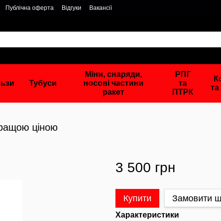
Публічна оферта
Відгуки
Вакансії
Міни, снаряди,
РПГ
К
льзи
Тубуси
носові частини
та
та
ракет
ПТРК
кращою ціною
3 500 грн
Купити
Замовити 
Характеристики