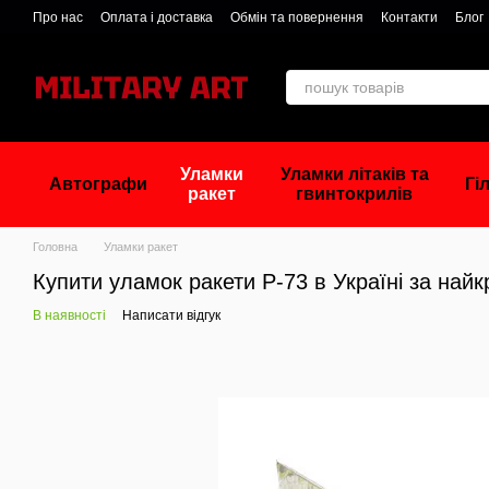
Перейти до основного контенту
Про нас
Оплата і доставка
Обмін та повернення
Контакти
Блог
Уламки
Уламки літаків та
Автографи
Гі
ракет
гвинтокрилів
Головна
Уламки ракет
Купити уламок ракети Р-73 в Україні за най
В наявності
Написати відгук