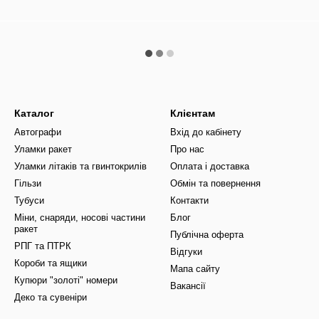
Каталог
Клієнтам
Автографи
Вхід до кабінету
Уламки ракет
Про нас
Уламки літаків та гвинтокрилів
Оплата і доставка
Гільзи
Обмін та повернення
Тубуси
Контакти
Міни, снаряди, носові частини
Блог
ракет
Публічна оферта
РПГ та ПТРК
Відгуки
Короби та ящики
Мапа сайту
Купюри "золоті" номери
Вакансії
Деко та сувеніри