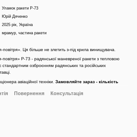
Уламок ракети Р-73
Юрій Дяченко
2025 рік, Україна
мрамур, частина ракети
я-повітря». Ця більше не злетить з-під крила винищувача.
я-повітря» Р-73 - радянської маневреної ракети з тепловою
є стандартним озброєнням радянських та російських
тавці.
ціонера авіаційної техніки.
Замовляйте зараз - кількість
нтія
Повернення
Консультація