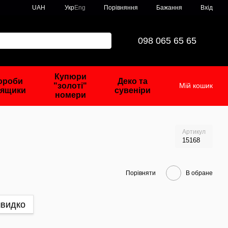
Порівняння
UAH
Укр
Eng
Бажання
Вхід
098 065 65 65
Купюри
ороби
Деко та
"золоті"
Мій кошик
 ящики
сувеніри
номери
Артикул
15168
Порівняти
В обране
швидко