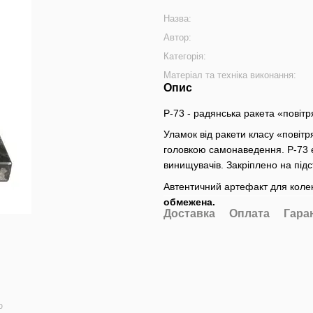
Назва:
Автор:
Категорія:
Матеріал та техніка виконання:
Опис
Р-73 - радянська ракета «повітр
Уламок від ракети класу «повітр
головкою самонаведення. Р-73 
винищувачів. Закріплено на підс
Автентичний артефакт для колек
обмежена.
Доставка
Оплата
Гара
ю