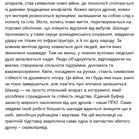
апаратів, став символом нової війни, де технології сплітаються
із давніми традиціями конфліктів. Кожен запуск дронів, кожен
гул моторів розноситься вулицями, залишаючи за собою слід з
попелу та сліз. Міста, колись повні життя, перетворюються на
порожні оболонки, що очікують відлуння від вибухів. Шахеди
проникають у саме серце громадянського існування, завдаючи
удару не тільки по інфраструктурі, а й по духу народу. За
кожним вилітом дрону ховаються долі людей, життя яких
змінилися назавжди. Тим не менш, у темних куточках людської
душі запалюється надія. Люди об'єднуються, відповідаючи на
виклик, створюючи спільноти підтримки, допомоги та
взаєморозуміння. Квіти, посаджені на руїнах, стають символом
стійкості та душевного опору. Ця війна, як і будь-яка інша, рано
чи пізно завершиться, але пам'ять про злочини залишиться.
Шахед — не просто літальний апарат, а інструмент, який
уособлює страждання та стійкість людства. Єдиний буфер
захисту мирного населення від цих дронів – наше ППО. Саме
завдяки їхній роботі більшість шахедів вдається знищити ще в
небі, запобігши руйнаціям і жертвам. На цій експозиції на
гранітній підставці закріплена саме одна із запчастин збитого
дрону – сервопривід.