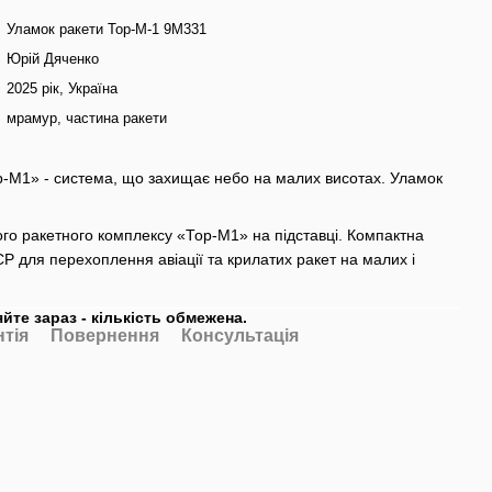
Уламок ракети Тор-М-1 9М331
Юрій Дяченко
2025 рік, Україна
мрамур, частина ракети
р-М1» - система, що захищає небо на малих висотах. Уламок
ого ракетного комплексу «Тор-М1» на підставці. Компактна
 для перехоплення авіації та крилатих ракет на малих і
йте зараз - кількість обмежена.
нтія
Повернення
Консультація