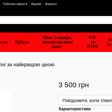
Публічна оферта
Відгуки
Вакансії
Міни, снаряди,
РПГ
К
льзи
Тубуси
носові частини
та
та
ракет
ПТРК
їні за найкращою ціною
3 500 грн
Повідомити, коли з'яви
Характеристики