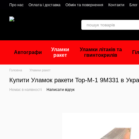
Перейти до основного контенту
Про нас
Оплата і доставка
Обмін та повернення
Контакти
Блог
Уламки
Уламки літаків та
Автографи
Гі
ракет
гвинтокрилів
Головна
Уламки ракет
Купити Уламок ракети Тор-М-1 9М331 в Укра
Немає в наявності
Написати відгук