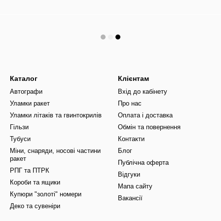
Каталог
Клієнтам
Автографи
Вхід до кабінету
Уламки ракет
Про нас
Уламки літаків та гвинтокрилів
Оплата і доставка
Гільзи
Обмін та повернення
Тубуси
Контакти
Міни, снаряди, носові частини
Блог
ракет
Публічна оферта
РПГ та ПТРК
Відгуки
Короби та ящики
Мапа сайту
Купюри "золоті" номери
Вакансії
Деко та сувеніри