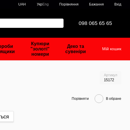
Порівняння
UAH
Укр
Eng
Бажання
Вхід
098 065 65 65
Купюри
ороби
Деко та
"золоті"
Мій кошик
 ящики
сувеніри
номери
Артикул
15172
Порівняти
В обране
ться