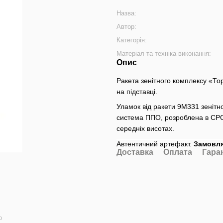
Назва:
Автор:
Категорія:
Матеріал та техніка виконання:
Опис
Ракета зенітного комплексу «То
на підставці.
Уламок від ракети 9М331 зенітн
система ППО, розроблена в СРСР
середніх висотах.
Автентичний артефакт.
Замовля
Доставка
Оплата
Гара
ю