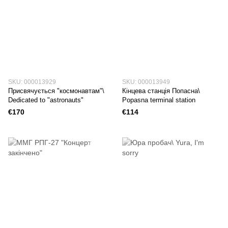
SKU: 000013929
SKU: 000013949
Присвячується "космонавтам"\
Кінцева станція Попасна\
Dedicated to "astronauts"
Popasna terminal station
€170
€114