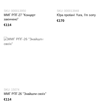
SKU: 000013950
SKU: 000013948
ММГ РПГ-27 "Концерт
Юра пробач\ Yura, I'm sorry
закінчено"
€170
€114
SKU: 15074
ММГ РПГ-26 "Знайшли своїх"
€114