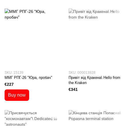
SKU: 15139
SKU: 000013928
ММГ РПГ-26 "Юра, пробач"
Привіт від Кракена\ Hello from
the Kraken
€227
€341
Buy now