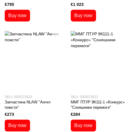
€795
€1 023
Buy now
Buy now
SKU: 000013924
SKU: 000013921
Запчастина NLAW "Ангел
ММГ ПТУР 9К111-1 «Конкурс»
помсти"
"Соняшники перемоги"
€273
€284
Buy now
Buy now