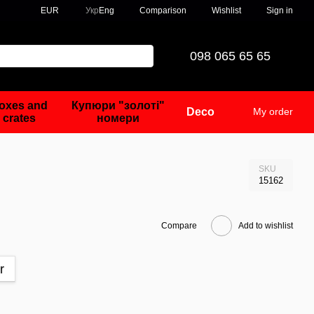
Comparison
EUR
Укр
Eng
Wishlist
Sign in
098 065 65 65
oxes and
Купюри "золоті"
Deco
My order
crates
номери
SKU
15162
Compare
Add to wishlist
r