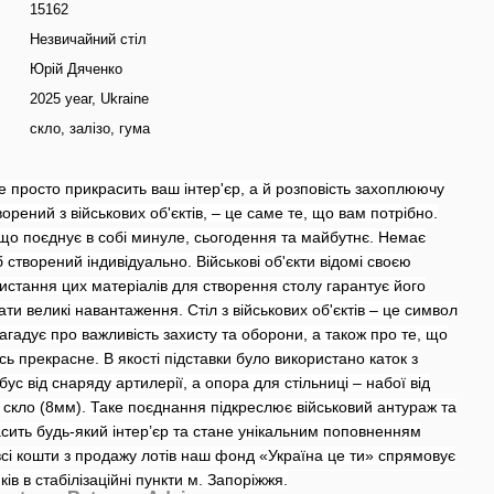
15162
Незвичайний стіл
Юрій Дяченко
2025 year, Ukraine
скло, залізо, гума
е просто прикрасить ваш інтер'єр, а й розповість захоплюючу
творений з військових об'єктів, – це саме те, що вам потрібно.
 що поєднує в собі минуле, сьогодення та майбутнє. Немає
 створений індивідуально. Військові об'єкти відомі своєю
ристання цих матеріалів для створення столу гарантує його
ати великі навантаження. Стіл з військових об'єктів – це символ
 нагадує про важливість захисту та оборони, а також про те, що
сь прекрасне. В якості підставки було використано каток з
тубус від снаряду артилерії, а опора для стільниці – набої від
 скло (8мм). Таке поєднання підкреслює військовий антураж та
расить будь-який інтер’єр та стане унікальним поповненням
всі кошти з продажу лотів наш фонд «Україна це ти» спрямовує
ів в стабілізаційні пункти м. Запоріжжя.