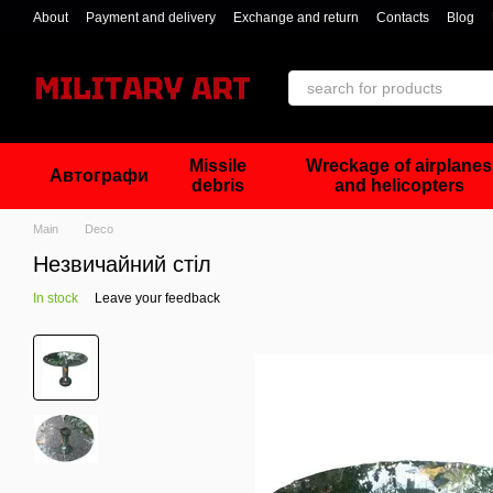
Skip to main content
About
Payment and delivery
Exchange and return
Contacts
Blog
Missile
Wreckage of airplanes
Автографи
debris
and helicopters
Main
Deco
Незвичайний стіл
In stock
Leave your feedback