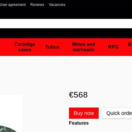
User agreement
Reviews
Vacancies
Cartridge
Mines and
B
Tubus
RPG
cases
warheads
€568
Buy now
Quick orde
Features