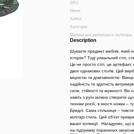
SKU
Name:
Author:
Категорія:
Material and performance technique:
Description
Шукаєте предмет меблів, який н
історію? Тоді унікальний стіл, с
Це не просто стіл, це артефакт,
двох однакових столів. Цей виріб
міцністю та довговічністю. Вико
надійність та здатність витримув
сили, стійкості та мужності. Він
навіть з руїн можна створити що
техніки росіїї, в якості ножки – 
Бредлі. Сама стільниця – товсте
мілітарі стиль. Цей об’єкт прик
вашої колекції. Нагадуємо, що 
на підтримку поранених захисник