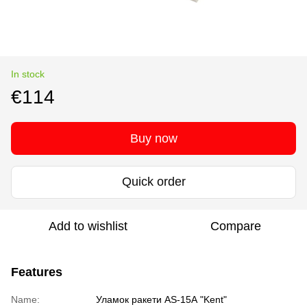
In stock
€114
Buy now
Quick order
Add to wishlist
Compare
Features
Name:
Уламок ракети AS-15А "Kent"