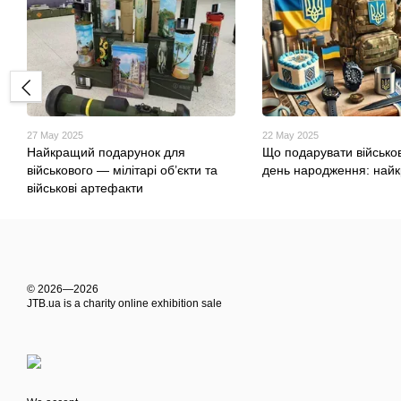
27 May 2025
22 May 2025
Найкращий подарунок для
Що подарувати військо
військового — мілітарі об’єкти та
день народження: найк
військові артефакти
© 2026—2026
JTB.ua is а charity online exhibition sale