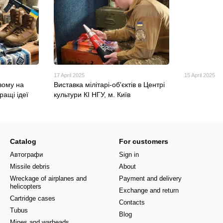
17 April 2025
15 April 2025
вому на
Виставка мілітарі-об'єктів в Центрі
ращі ідеї
культури КІ НГУ, м. Київ
Catalog
For customers
Автографи
Sign in
Missile debris
About
Wreckage of airplanes and
Payment and delivery
helicopters
Exchange and return
Cartridge cases
Contacts
Tubus
Blog
Mines and warheads