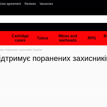
User agreement
Reviews
Vacancies
Cartridge
Mines and
B
Tubus
RPG
cases
warheads
имує поранених захисників України
ідтримує поранених захисникі