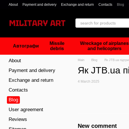
Skip to main content
About
Payment and delivery
Exchange and return
Contacts
Blog
Missile
Wreckage of airplanes
Автографи
debris
and helicopters
About
Main
Blog
Як JTB.ua підтр
Як JTB.ua п
Payment and delivery
Exchange and return
4 March 2025
Contacts
Blog
User agreement
Reviews
New comment