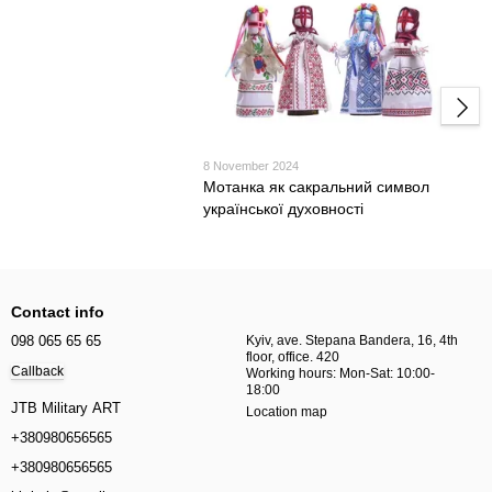
8 November 2024
Мотанка як сакральний символ
української духовності
Contact info
098 065 65 65
Kyiv, ave. Stepana Bandera, 16, 4th
floor, office. 420
Callback
Working hours: Mon-Sat: 10:00-
18:00
JTB Military ART
Location map
+380980656565
+380980656565