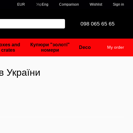
Comparison
EUR
Укр
Eng
Wishlist
Sign in
098 065 65 65
oxes and
Купюри "золоті"
Deco
My order
crates
номери
в України