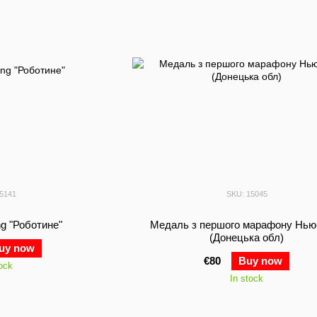
15141
SKU: 15045
ng "Роботине"
Медаль з першого марафону Нью
(Донецька обл)
uy now
€80
Buy now
tock
In stock