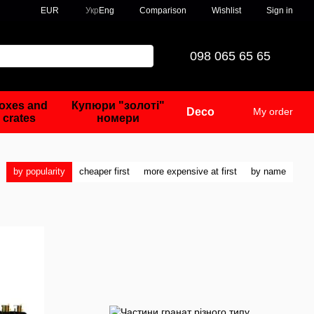
Comparison
EUR
Укр
Eng
Wishlist
Sign in
098 065 65 65
oxes and
Купюри "золоті"
Deco
My order
crates
номери
by popularity
cheaper first
more expensive at first
by name
: