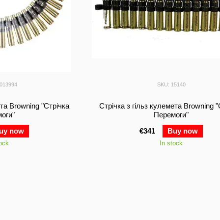
0013994
SKU: 15140
ета Browning "Стрічка
Стрічка з гільз кулемета Browning "
оги"
Перемоги"
uy now
€341
Buy now
tock
In stock