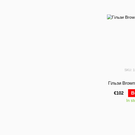
SKU: 
Гільзи Brown
€102
B
In s