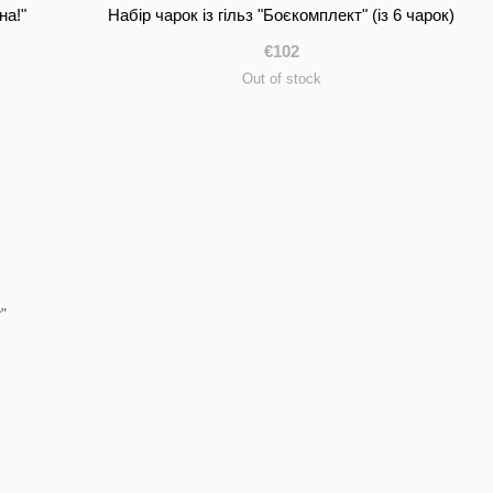
на!"
Набір чарок із гільз "Боєкомплект" (із 6 чарок)
€102
Out of stock