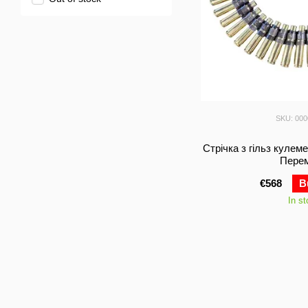
SKU: 00
Стрічка з гільз кулем
Перем
€568
B
In s