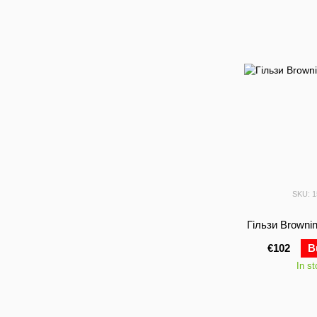
SKU: 
Гільзи Browni
€102
B
In s