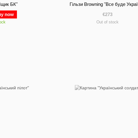
Ящик БК"
Гільзи Browning "Все буде Украї
uy now
€273
tock
Out of stock