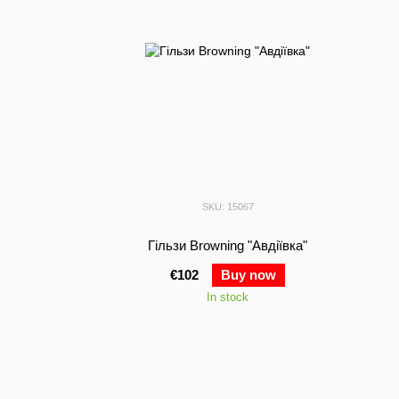
SKU: 15067
Гільзи Browning "Авдіївка"
€102
Buy now
In stock