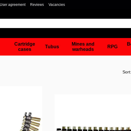
User agreement
Reviews
Vacancies
Cartridge
Mines and
B
Tubus
RPG
cases
warheads
Sort