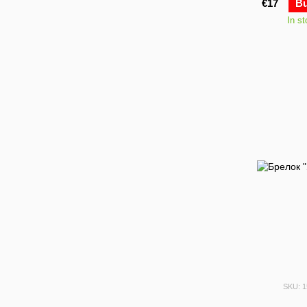
€17
B
In s
SKU: 