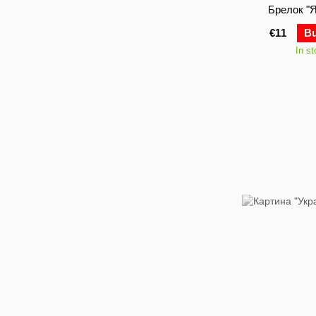
Брелок "
€11
B
In s