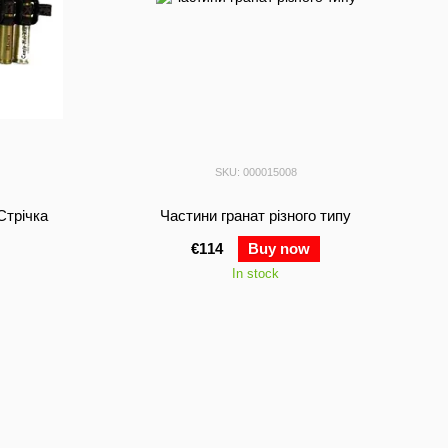
SKU: 000015008
Стрічка
Частини гранат різного типу
€114
Buy now
In stock