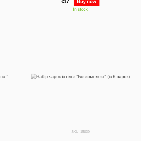
€17
Buy now
In stock
SKU: 15030