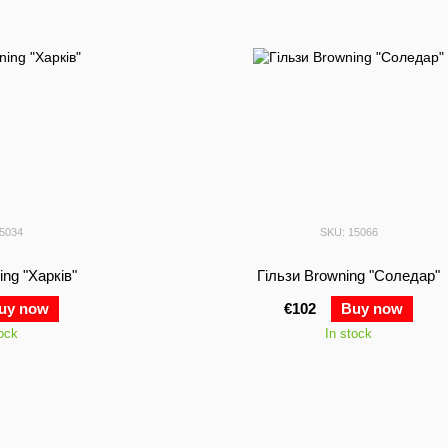
15034
SKU: 15066
ing "Харків"
Гільзи Browning "Соледар"
uy now
€102
Buy now
tock
In stock