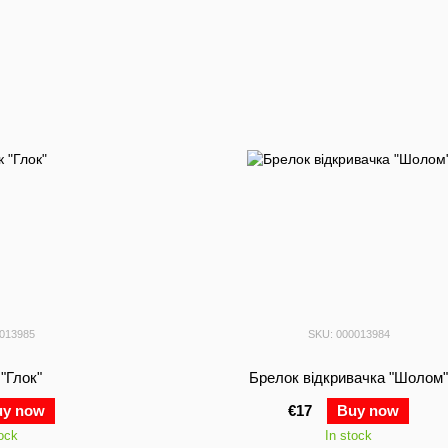
0013985
SKU: 000013984
"Глок"
Брелок відкривачка "Шолом
uy now
€17
Buy now
tock
In stock