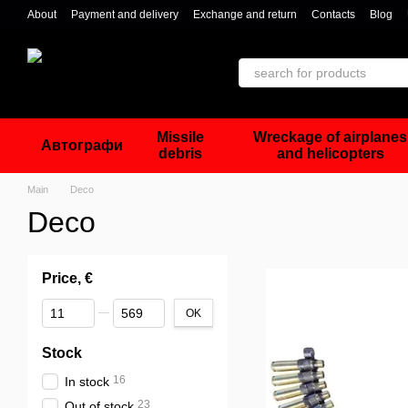
Skip to main content
About
Payment and delivery
Exchange and return
Contacts
Blog
Missile
Wreckage of airplanes
Автографи
debris
and helicopters
Main
Deco
Deco
Price, €
From Price, €
To Price, €
OK
Stock
16
In stock
23
Out of stock