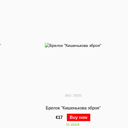
SKU: 15020
"
Брелок "Кишенькова зброя"
€17
Buy now
In stock