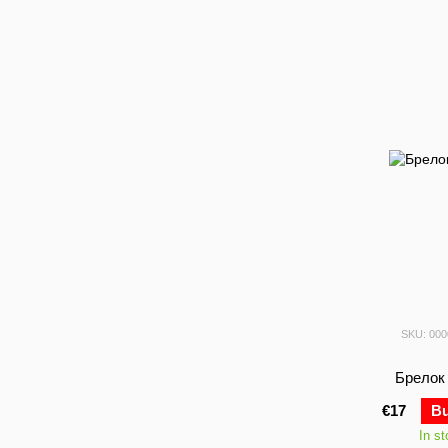
SKU: 00
Брелок 
€17
B
In s