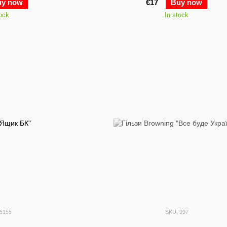
uy now
€17
Buy now
tock
In stock
15155
SKU: 997