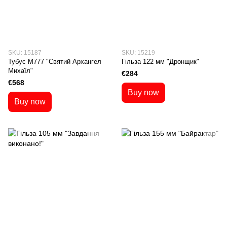
SKU: 15187
SKU: 15219
Тубус М777 "Святий Архангел
Гільза 122 мм "Дронщик"
Михаїл"
€284
€568
Buy now
Buy now