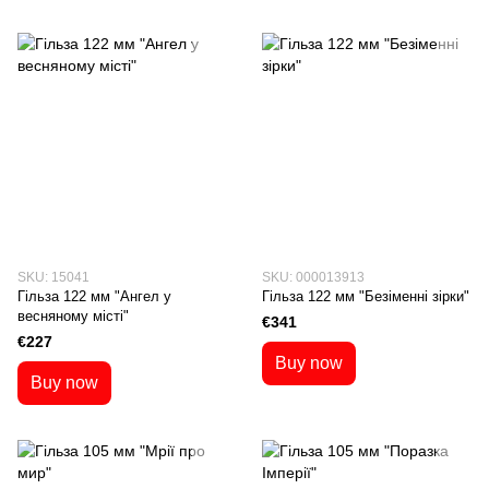
SKU: 15041
SKU: 000013913
Гільза 122 мм "Ангел у
Гільза 122 мм "Безіменні зірки"
весняному місті"
€341
€227
Buy now
Buy now