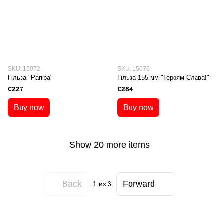
SKU: 15072
SKU: 15076
Гільза "Рапіра"
Гільза 155 мм "Героям Слава!"
€227
€284
Buy now
Buy now
Show 20 more items
Back
Forward
1
из 3