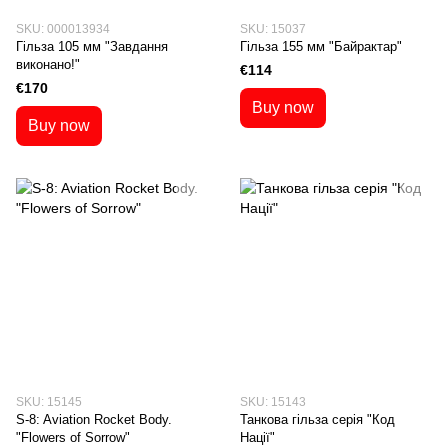
SKU: 000013934
SKU: 15037
Гільза 105 мм "Завдання
Гільза 155 мм "Байрактар"
виконано!"
€114
€170
Buy now
Buy now
SKU: 15145
SKU: 15143
S-8: Aviation Rocket Body.
Танкова гільза серія "Код
"Flowers of Sorrow"
Нації"